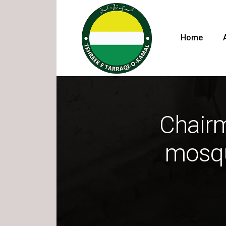
Home
Chairm
mosque