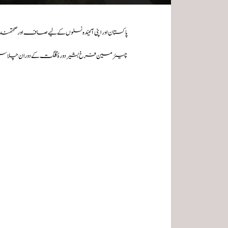
پاکستان اور اپنی آئیندہ نسلوں کے لیے صاف اور صحتمند
چیئرمین فرخ بشیر دورۂ گلگت کے دوران چلاس م