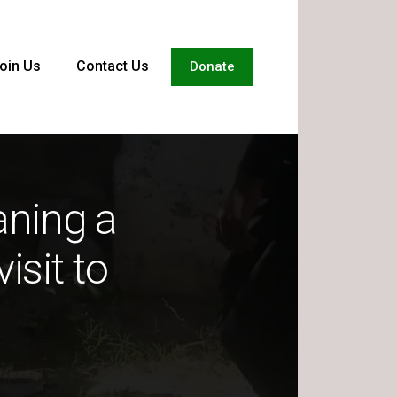
oin Us
Contact Us
Donate
aning a
isit to