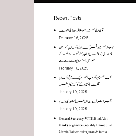
Recent Posts
قومی ترقی میں اجتماعی سوچ کی اہمیت
February 16, 2025
چیئرمین تحریک ترقی وکمال پاکستان
جنرل (ر)فرح بشیر کا نوشہرہ ٹائمز کو
حصوصی انٹر ویو دے رہے ہے
February 16, 2025
محمد حسین کھوجا تحریک ترقی و کمال
گلگت بلتستان کے کوآرڈینیٹر مقرر
January 19, 2025
میجر جنرل ریٹائرڈ فرخ بشیر کا پیغام
January 19, 2025
General Secretary #TTK Bilal Alvi
thanks organizers, notably Hamidullah
(Jamia Taleem-ul-Quran & Jamia