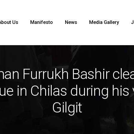
About Us
Manifesto
News
Media Gallery
J
an Furrukh Bashir cle
 in Chilas during his v
Gilgit